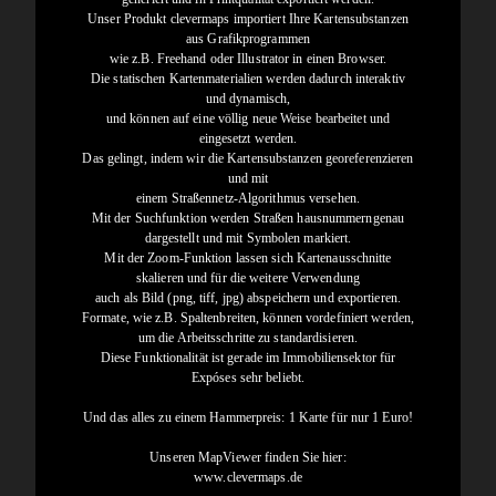
Unser Produkt clevermaps importiert Ihre Kartensubstanzen
aus Grafikprogrammen
wie z.B. Freehand oder Illustrator in einen Browser.
Die statischen Kartenmaterialien werden dadurch interaktiv
und dynamisch,
und können auf eine völlig neue Weise bearbeitet und
eingesetzt werden.
Das gelingt, indem wir die Kartensubstanzen georeferenzieren
und mit
einem Straßennetz-Algorithmus versehen.
Mit der Suchfunktion werden Straßen hausnummerngenau
dargestellt und mit Symbolen markiert.
Mit der Zoom-Funktion lassen sich Kartenausschnitte
skalieren und für die weitere Verwendung
auch als Bild (png, tiff, jpg) abspeichern und exportieren.
Formate, wie z.B. Spaltenbreiten, können vordefiniert werden,
um die Arbeitsschritte zu standardisieren.
Diese Funktionalität ist gerade im Immobiliensektor für
Expóses sehr beliebt.
Und das alles zu einem Hammerpreis: 1 Karte für nur 1 Euro!
Unseren MapViewer finden Sie hier:
www.clevermaps.de